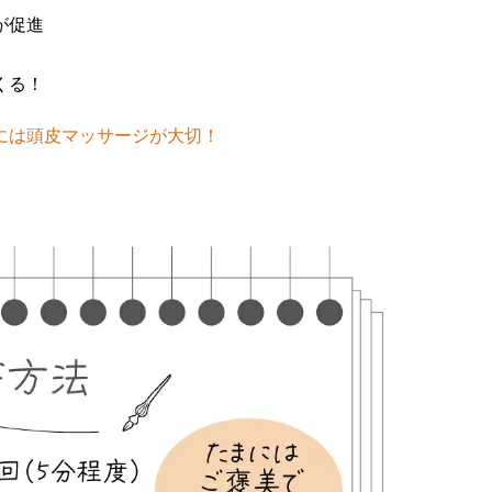
が促進
くる！
には頭皮マッサージが大切！