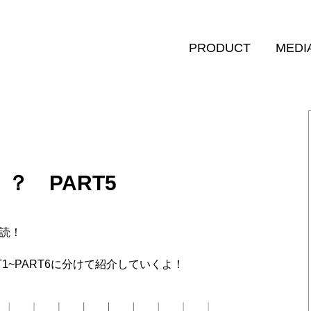
PRODUCT
MEDI
イッシ ヘアパック セラム
イッシ ザ ヘアミルク シルキーモイスト
イッシ ザ ヘアミルクDx ディープリペアモイ
イッシ ザ ヘアキープオイル βショット
？ PART5
イッシ ザ ヘアキープオイル UVモイスト
必読！
1~PART6に分けて紹介していくよ！