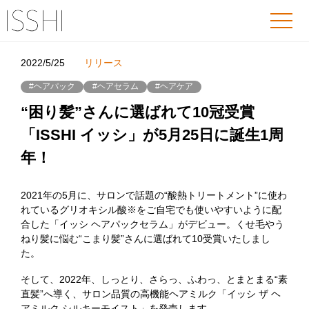
2022/5/25
リリース
#ヘアパック
#ヘアセラム
#ヘアケア
“困り髪”さんに選ばれて10冠受賞
「ISSHI イッシ」が5月25日に誕生1周
年！
2021年の5月に、サロンで話題の“酸熱トリートメント”に使わ
れているグリオキシル酸※をご自宅でも使いやすいように配
合した「イッシ ヘアパックセラム」がデビュー。くせ毛やう
ねり髪に悩む“こまり髪”さんに選ばれて10受賞いたしまし
た。
そして、2022年、しっとり、さらっ、ふわっ、とまとまる“素
直髪”へ導く、サロン品質の高機能ヘアミルク「イッシ ザ ヘ
アミルク シルキーモイスト」を発売します。