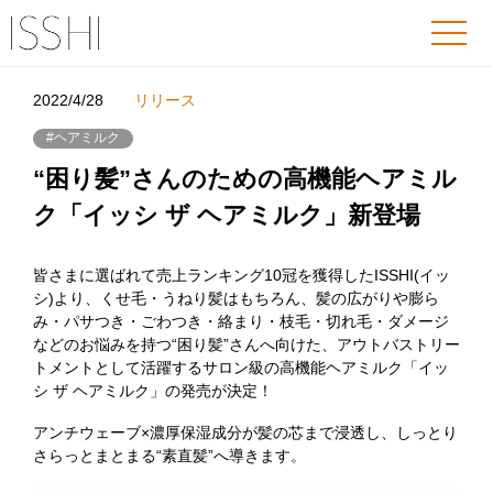
2022/4/28
リリース
#ヘアミルク
“困り髪”さんのための高機能ヘアミル
ク「イッシ ザ ヘアミルク」新登場
皆さまに選ばれて売上ランキング10冠を獲得したISSHI(イッ
シ)より、くせ毛・うねり髪はもちろん、髪の広がりや膨ら
み・パサつき・ごわつき・絡まり・枝毛・切れ毛・ダメージ
などのお悩みを持つ“困り髪”さんへ向けた、アウトバストリー
トメントとして活躍するサロン級の高機能ヘアミルク「イッ
シ ザ ヘアミルク」の発売が決定！
アンチウェーブ×濃厚保湿成分が髪の芯まで浸透し、しっとり
さらっとまとまる“素直髪”へ導きます。